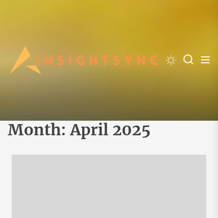
Skip
to
the
content
Insigh
Month:
April 2025