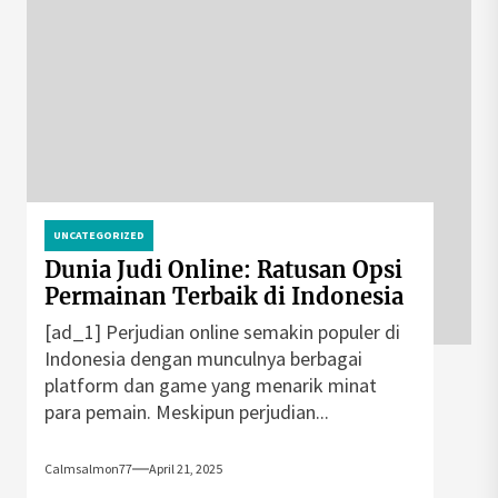
UNCATEGORIZED
Dunia Judi Online: Ratusan Opsi
Permainan Terbaik di Indonesia
[ad_1] Perjudian online semakin populer di
Indonesia dengan munculnya berbagai
platform dan game yang menarik minat
para pemain. Meskipun perjudian...
Calmsalmon77
April 21, 2025