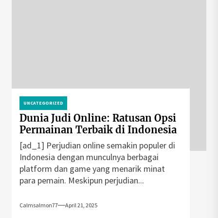
UNCATEGORIZED
Dunia Judi Online: Ratusan Opsi
Permainan Terbaik di Indonesia
[ad_1] Perjudian online semakin populer di
Indonesia dengan munculnya berbagai
platform dan game yang menarik minat
para pemain. Meskipun perjudian...
Calmsalmon77
April 21, 2025