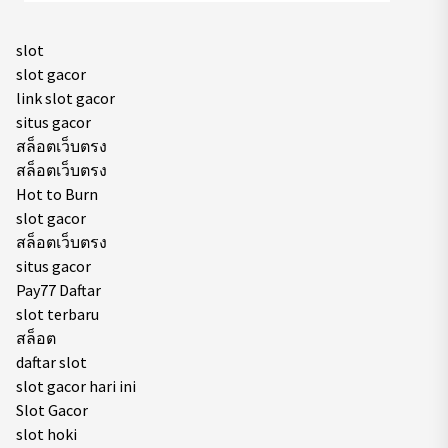
slot
slot gacor
link slot gacor
situs gacor
สล็อตเว็บตรง
สล็อตเว็บตรง
Hot to Burn
slot gacor
สล็อตเว็บตรง
situs gacor
Pay77 Daftar
slot terbaru
สล็อต
daftar slot
slot gacor hari ini
Slot Gacor
slot hoki