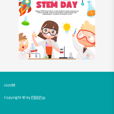
slot88
Copyright © by
PBNPro